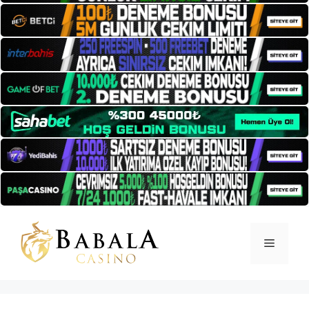
İçeriğe
atla
Menü