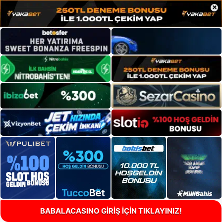
×
BABALACASINO GİRİŞ İÇİN TIKLAYINIZ!