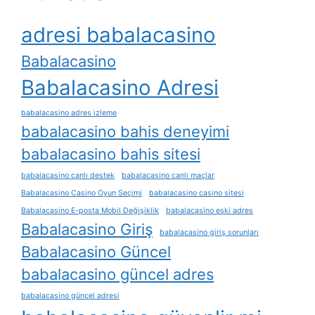
adresi babalacasino
Babalacasino
Babalacasino Adresi
babalacasino adres i̇zleme
babalacasino bahis deneyimi
babalacasino bahis sitesi
babalacasino canlı destek
babalacasino canlı maçlar
Babalacasino Casino Oyun Seçimi
babalacasino casino sitesi
Babalacasino E-posta Mobil Değişiklik
babalacasino eski adres
Babalacasino Giriş
babalacasino giriş sorunları
Babalacasino Güncel
babalacasino güncel adres
babalacasino güncel adresi