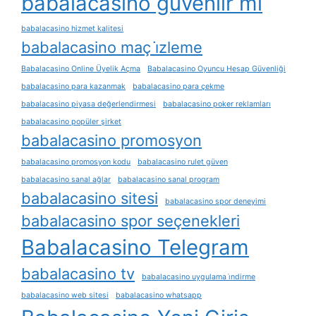
babalacasino güvenlir mi
babalacasino hizmet kalitesi
babalacasino maç i̇zleme
Babalacasino Online Üyelik Açma
Babalacasino Oyuncu Hesap Güvenliği
babalacasino para kazanmak
babalacasino para çekme
babalacasino piyasa değerlendirmesi
babalacasino poker reklamları
babalacasino popüler şirket
babalacasino promosyon
babalacasino promosyon kodu
babalacasino rulet güven
babalacasino sanal ağlar
babalacasino sanal program
babalacasino sitesi
babalacasino spor deneyimi
babalacasino spor seçenekleri
Babalacasino Telegram
babalacasino tv
babalacasino uygulama i̇ndirme
babalacasino web sitesi
babalacasino whatsapp