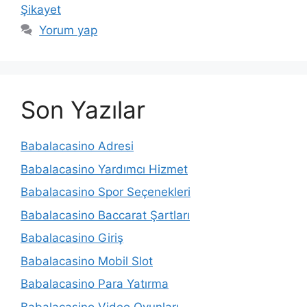
Şikayet
Yorum yap
Son Yazılar
Babalacasino Adresi
Babalacasino Yardımcı Hizmet
Babalacasino Spor Seçenekleri
Babalacasino Baccarat Şartları
Babalacasino Giriş
Babalacasino Mobil Slot
Babalacasino Para Yatırma
Babalacasino Video Oyunları