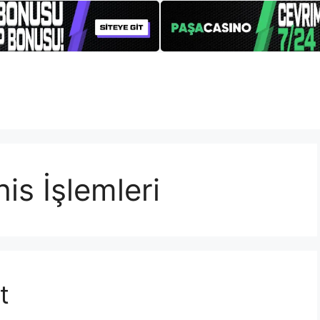
is İşlemleri
t