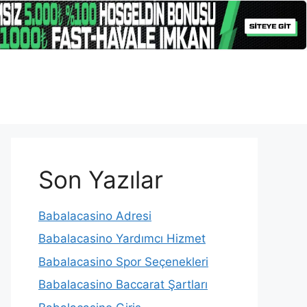
Son Yazılar
Babalacasino Adresi
Babalacasino Yardımcı Hizmet
Babalacasino Spor Seçenekleri
Babalacasino Baccarat Şartları