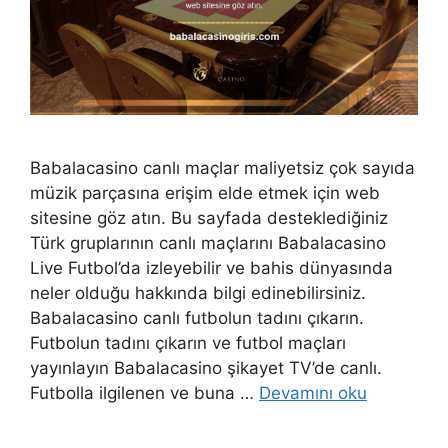
Babalacasino canlı maçlar maliyetsiz çok sayıda
müzik parçasına erişim elde etmek için web
sitesine göz atın. Bu sayfada desteklediğiniz
Türk gruplarının canlı maçlarını Babalacasino
Live Futbol’da izleyebilir ve bahis dünyasında
neler olduğu hakkında bilgi edinebilirsiniz.
Babalacasino canlı futbolun tadını çıkarın.
Futbolun tadını çıkarın ve futbol maçları
yayınlayın Babalacasino şikayet TV’de canlı.
Futbolla ilgilenen ve buna …
Devamını oku