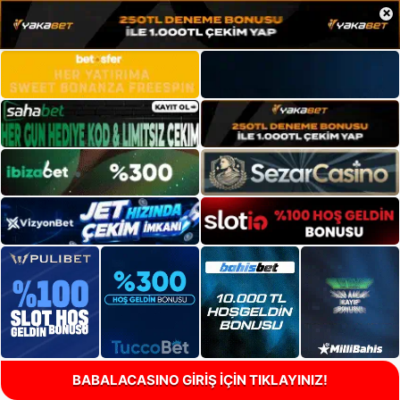
×
BABALACASINO GİRİŞ İÇİN TIKLAYINIZ!