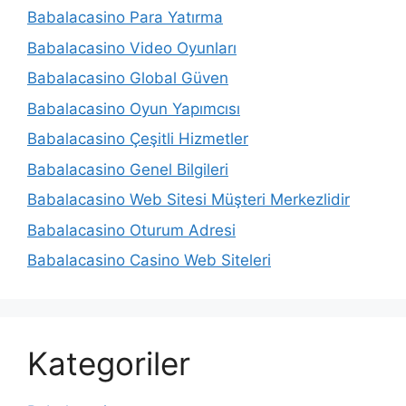
Babalacasino Para Yatırma
Babalacasino Video Oyunları
Babalacasino Global Güven
Babalacasino Oyun Yapımcısı
Babalacasino Çeşitli Hizmetler
Babalacasino Genel Bilgileri
Babalacasino Web Sitesi Müşteri Merkezlidir
Babalacasino Oturum Adresi
Babalacasino Casino Web Siteleri
Kategoriler