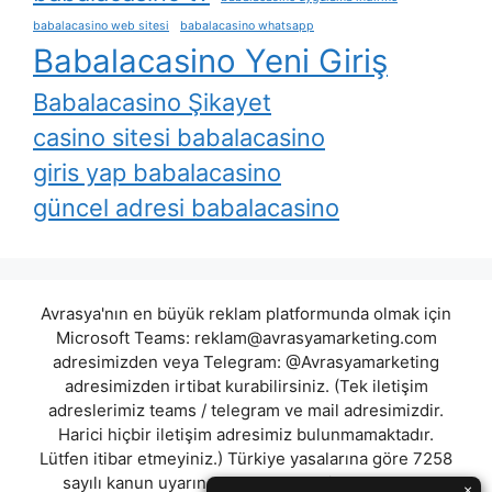
babalacasino web sitesi
babalacasino whatsapp
Babalacasino Yeni Giriş
Babalacasino Şikayet
casino sitesi babalacasino
giris yap babalacasino
güncel adresi babalacasino
Avrasya'nın en büyük reklam platformunda olmak için
Microsoft Teams:
reklam@avrasyamarketing.com
adresimizden veya Telegram: @Avrasyamarketing
adresimizden irtibat kurabilirsiniz. (Tek iletişim
adreslerimiz teams / telegram ve mail adresimizdir.
Harici hiçbir iletişim adresimiz bulunmamaktadır.
Lütfen itibar etmeyiniz.) Türkiye yasalarına göre 7258
sayılı kanun uyarınca yasa dışı bahis oynamanın