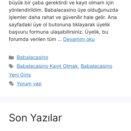
büyük bir çaba gerektirdi ve kayıt olmam için
yönlendirildim. Babalacasino üye olduğunuzda
işlemler daha rahat ve güvenilir hale gelir. Ana
sayfadaki üye ol butonuna tıklayarak üyelik
başvuru formuna ulaşabilirsiniz. Üyelik, bu
forumda verilen tüm …
Devamını oku
Kategoriler
Babalacasino
Etiketler
Babalacasino Kayıt Olmak
,
Babalacasino
Yeni Giriş
Yorum yap
Son Yazılar