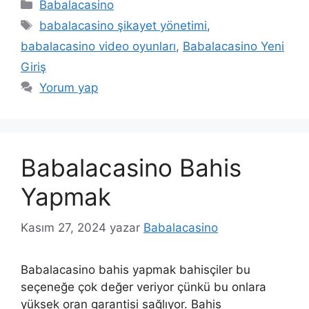
Kategoriler
Babalacasino
Etiketler
babalacasino şikayet yönetimi
,
babalacasino video oyunları
,
Babalacasino Yeni
Giriş
Yorum yap
Babalacasino Bahis
Yapmak
Kasım 27, 2024
yazar
Babalacasino
Babalacasino bahis yapmak bahisçiler bu
seçeneğe çok değer veriyor çünkü bu onlara
yüksek oran garantisi sağlıyor. Bahis