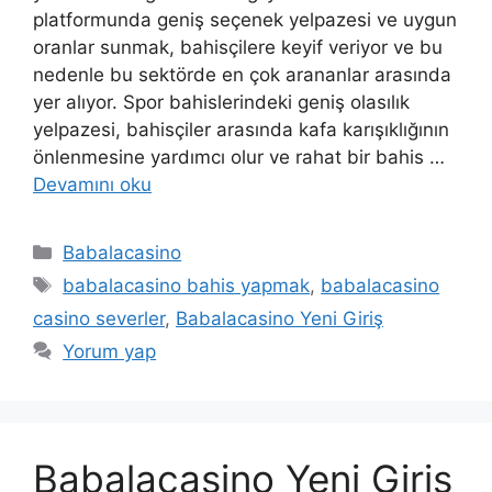
platformunda geniş seçenek yelpazesi ve uygun
oranlar sunmak, bahisçilere keyif veriyor ve bu
nedenle bu sektörde en çok arananlar arasında
yer alıyor. Spor bahislerindeki geniş olasılık
yelpazesi, bahisçiler arasında kafa karışıklığının
önlenmesine yardımcı olur ve rahat bir bahis …
Devamını oku
Kategoriler
Babalacasino
Etiketler
babalacasino bahis yapmak
,
babalacasino
casino severler
,
Babalacasino Yeni Giriş
Yorum yap
Babalacasino Yeni Giriş