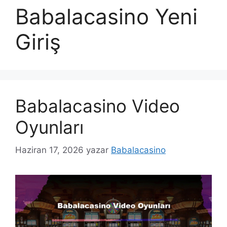
Babalacasino Yeni
Giriş
Babalacasino Video
Oyunları
Haziran 17, 2026
yazar
Babalacasino