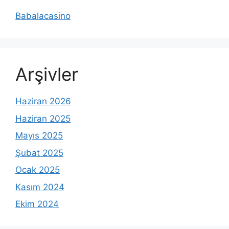
Babalacasino
Arşivler
Haziran 2026
Haziran 2025
Mayıs 2025
Şubat 2025
Ocak 2025
Kasım 2024
Ekim 2024