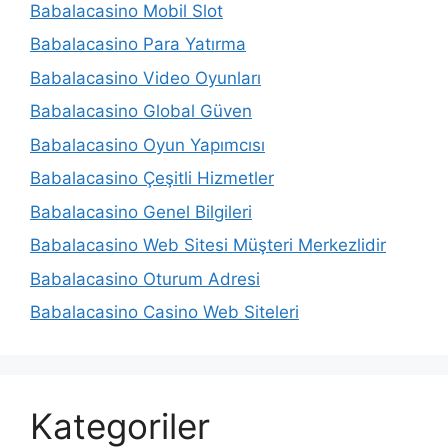
Babalacasino Mobil Slot
Babalacasino Para Yatırma
Babalacasino Video Oyunları
Babalacasino Global Güven
Babalacasino Oyun Yapımcısı
Babalacasino Çeşitli Hizmetler
Babalacasino Genel Bilgileri
Babalacasino Web Sitesi Müşteri Merkezlidir
Babalacasino Oturum Adresi
Babalacasino Casino Web Siteleri
Kategoriler