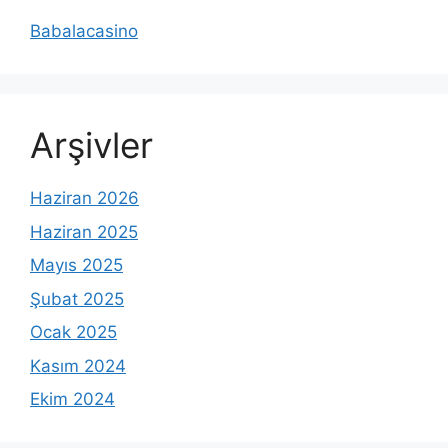
Babalacasino
Arşivler
Haziran 2026
Haziran 2025
Mayıs 2025
Şubat 2025
Ocak 2025
Kasım 2024
Ekim 2024