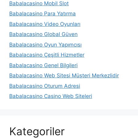
Babalacasino Mobil Slot
Babalacasino Para Yatırma
Babalacasino Video Oyunları
Babalacasino Global Güven
Babalacasino Oyun Yapımcısı
Babalacasino Çeşitli Hizmetler
Babalacasino Genel Bilgileri
Babalacasino Web Sitesi Müşteri Merkezlidir
Babalacasino Oturum Adresi
Babalacasino Casino Web Siteleri
Kategoriler