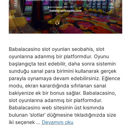
Babalacasino slot oyunları seobahis, slot
oyunlarına adanmış bir platformdur. Oyunu
başlangıçta test edebilir, daha sonra sistemin
sunduğu sanal para birimini kullanarak gerçek
parayla oynamaya devam edebilirsiniz. Eğlence
modu, ekran karardığında sıfırlanan sanal
bakiyenize ek bir bonus sağlar. Babalacasino,
slot oyunlarına adanmış bir platformdur.
Babalacasino web sitesinin üst kısmında
bulunan ‘slotlar’ düğmesine tıkladığınızda size
iki seçenek …
Devamını oku