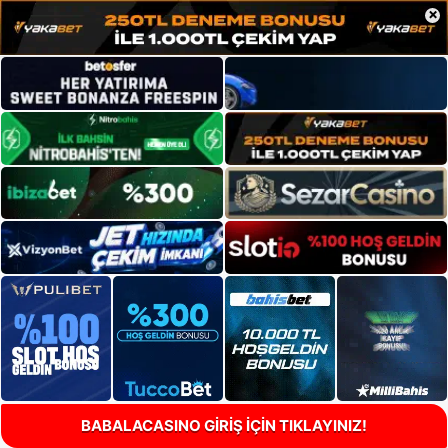
×
BABALACASINO GİRİŞ İÇİN TIKLAYINIZ!