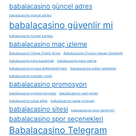
babalacasino güncel adres
babalacasino güncel adresi
babalacasino güvenlir mi
babalacasino hizmet kalitesi
babalacasino maç i̇zleme
Babalacasino Online Üyelik Açma
Babalacasino Oyuncu Hesap Güvenliği
babalacasino para kazanmak
babalacasino para çekme
babalacasino piyasa değerlendirmesi
babalacasino poker reklamları
babalacasino popüler şirket
babalacasino promosyon
babalacasino promosyon kodu
babalacasino rulet güven
babalacasino sanal ağlar
babalacasino sanal program
babalacasino sitesi
babalacasino spor deneyimi
babalacasino spor seçenekleri
Babalacasino Telegram