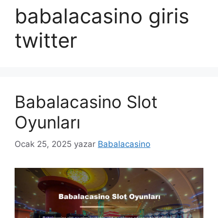
babalacasino giris
twitter
Babalacasino Slot
Oyunları
Ocak 25, 2025
yazar
Babalacasino