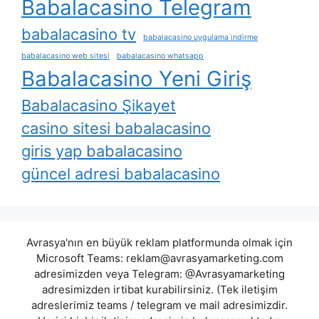
Babalacasino Telegram
babalacasino tv
babalacasino uygulama i̇ndirme
babalacasino web sitesi
babalacasino whatsapp
Babalacasino Yeni Giriş
Babalacasino Şikayet
casino sitesi babalacasino
giris yap babalacasino
güncel adresi babalacasino
Avrasya'nın en büyük reklam platformunda olmak için
Microsoft Teams:
reklam@avrasyamarketing.com
adresimizden veya Telegram: @Avrasyamarketing
adresimizden irtibat kurabilirsiniz. (Tek iletişim
adreslerimiz teams / telegram ve mail adresimizdir.