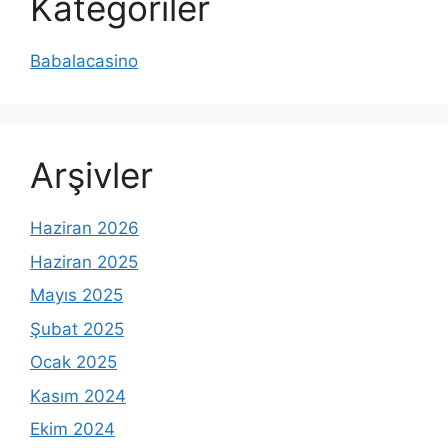
Kategoriler
Babalacasino
Arşivler
Haziran 2026
Haziran 2025
Mayıs 2025
Şubat 2025
Ocak 2025
Kasım 2024
Ekim 2024