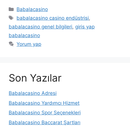
Kategoriler
Babalacasino
Etiketler
babalacasino casino endüstrisi
,
babalacasino genel bilgileri
,
giris yap
babalacasino
Yorum yap
Son Yazılar
Babalacasino Adresi
Babalacasino Yardımcı Hizmet
Babalacasino Spor Seçenekleri
Babalacasino Baccarat Şartları