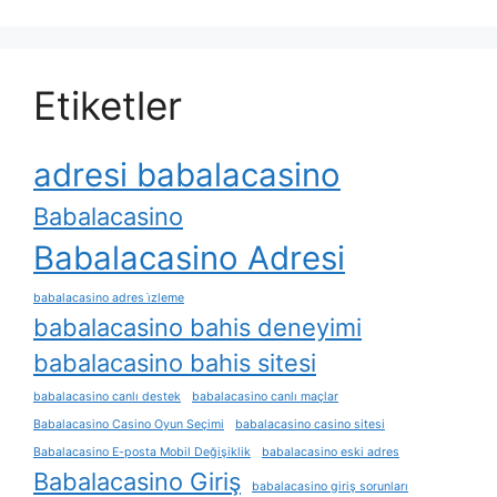
Etiketler
adresi babalacasino
Babalacasino
Babalacasino Adresi
babalacasino adres i̇zleme
babalacasino bahis deneyimi
babalacasino bahis sitesi
babalacasino canlı destek
babalacasino canlı maçlar
Babalacasino Casino Oyun Seçimi
babalacasino casino sitesi
Babalacasino E-posta Mobil Değişiklik
babalacasino eski adres
Babalacasino Giriş
babalacasino giriş sorunları