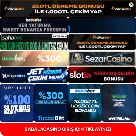
×
BABALACASINO GİRİŞ İÇİN TIKLAYINIZ!