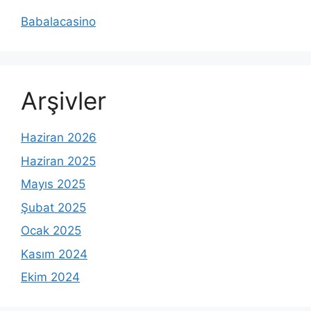
Babalacasino
Arşivler
Haziran 2026
Haziran 2025
Mayıs 2025
Şubat 2025
Ocak 2025
Kasım 2024
Ekim 2024