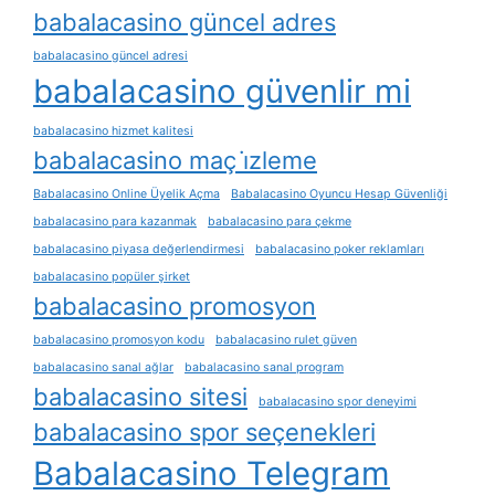
babalacasino güncel adres
babalacasino güncel adresi
babalacasino güvenlir mi
babalacasino hizmet kalitesi
babalacasino maç i̇zleme
Babalacasino Online Üyelik Açma
Babalacasino Oyuncu Hesap Güvenliği
babalacasino para kazanmak
babalacasino para çekme
babalacasino piyasa değerlendirmesi
babalacasino poker reklamları
babalacasino popüler şirket
babalacasino promosyon
babalacasino promosyon kodu
babalacasino rulet güven
babalacasino sanal ağlar
babalacasino sanal program
babalacasino sitesi
babalacasino spor deneyimi
babalacasino spor seçenekleri
Babalacasino Telegram