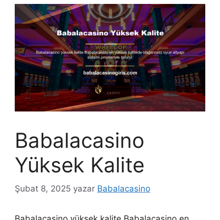
Babalacasino
Yüksek Kalite
Şubat 8, 2025
yazar
Babalacasino
Babalacasino yüksek kalite Babalacasino en