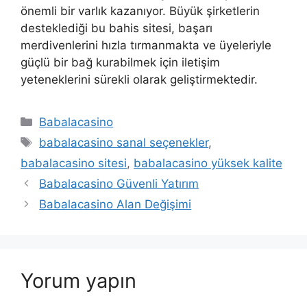
önemli bir varlık kazanıyor. Büyük şirketlerin
desteklediği bu bahis sitesi, başarı
merdivenlerini hızla tırmanmakta ve üyeleriyle
güçlü bir bağ kurabilmek için iletişim
yeteneklerini sürekli olarak geliştirmektedir.
Kategoriler
Babalacasino
Etiketler
babalacasino sanal seçenekler
,
babalacasino sitesi
,
babalacasino yüksek kalite
Babalacasino Güvenli Yatırım
Babalacasino Alan Değişimi
Yorum yapın