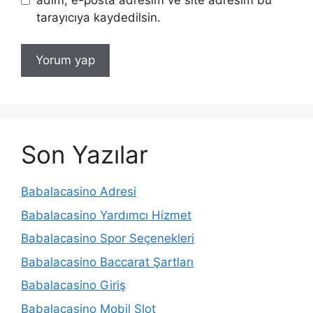
tarayıcıya kaydedilsin.
Son Yazılar
Babalacasino Adresi
Babalacasino Yardımcı Hizmet
Babalacasino Spor Seçenekleri
Babalacasino Baccarat Şartları
Babalacasino Giriş
Babalacasino Mobil Slot