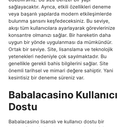
sağlayacaktır. Ayrıca, etkili özellikleri deneme
veya başarılı yapılarda modern etkileşimlerde
bulunma şansını keşfedeceksiniz. Bu seviye,
akışı tüm kullanıcılara ayarlayarak görevlerinize
konsantre olmanızı sağlar. Bir hareketin daha
uygun bir yönde uygulanması da mümkündür.
Ortak bir seviye. Site, lisanslama ve teknolojik
yetenekleri nedeniyle çok sayılmaktadır. Bu
genellikle gerekli bahis bilgilerini sağlar. Site
önemli tarihsel ve mimari değere sahiptir. Yani
kesintisiz bir deneme süreniz var.
Babalacasino Kullanıcı
Dostu
Babalacasino lisanslı ve kullanıcı dostu bir