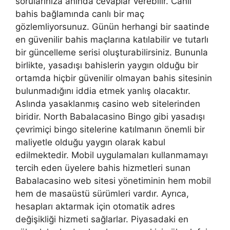
sorularınıza anında cevaplar verebilir. Canlı
bahis bağlamında canlı bir maç
gözlemliyorsunuz. Günün herhangi bir saatinde
en güvenilir bahis maçlarına katılabilir ve tutarlı
bir güncelleme serisi oluşturabilirsiniz. Bununla
birlikte, yasadışı bahislerin yaygın olduğu bir
ortamda hiçbir güvenilir olmayan bahis sitesinin
bulunmadığını iddia etmek yanlış olacaktır.
Aslında yasaklanmış casino web sitelerinden
biridir. North Babalacasino Bingo gibi yasadışı
çevrimiçi bingo sitelerine katılmanın önemli bir
maliyetle olduğu yaygın olarak kabul
edilmektedir. Mobil uygulamaları kullanmamayı
tercih eden üyelere bahis hizmetleri sunan
Babalacasino web sitesi yönetiminin hem mobil
hem de masaüstü sürümleri vardır. Ayrıca,
hesapları aktarmak için otomatik adres
değişikliği hizmeti sağlarlar. Piyasadaki en