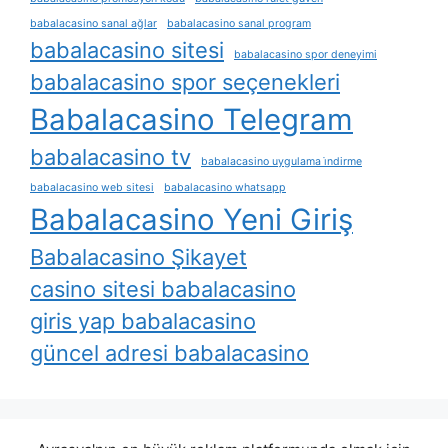
babalacasino sanal ağlar
babalacasino sanal program
babalacasino sitesi
babalacasino spor deneyimi
babalacasino spor seçenekleri
Babalacasino Telegram
babalacasino tv
babalacasino uygulama i̇ndirme
babalacasino web sitesi
babalacasino whatsapp
Babalacasino Yeni Giriş
Babalacasino Şikayet
casino sitesi babalacasino
giris yap babalacasino
güncel adresi babalacasino