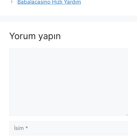
Babalacasino Hızlı Yardım
Yorum yapın
Yorum
İsim