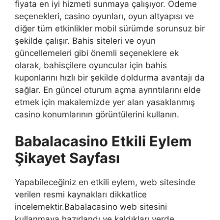
fiyata en iyi hizmeti sunmaya çalışıyor. Ödeme
seçenekleri, casino oyunları, oyun altyapısı ve
diğer tüm etkinlikler mobil sürümde sorunsuz bir
şekilde çalışır. Bahis siteleri ve oyun
güncellemeleri gibi önemli seçeneklere ek
olarak, bahisçilere oyuncular için bahis
kuponlarını hızlı bir şekilde doldurma avantajı da
sağlar. En güncel oturum açma ayrıntılarını elde
etmek için makalemizde yer alan yasaklanmış
casino konumlarının görüntülerini kullanın.
Babalacasino Etkili Eylem
Şikayet Sayfası
Yapabileceğiniz en etkili eylem, web sitesinde
verilen resmi kaynakları dikkatlice
incelemektir.Babalacasino web sitesini
kullanmaya hazırlandı ve kaldıkları yerde