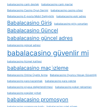
babalacasino canlı destek
babalacasino canlı maçlar
Babalacasino Casino Oyun Seçimi
babalacasino casino sitesi
Babalacasino E-posta Mobil Değişiklik
babalacasino eski adres
Babalacasino Giriş
babalacasino giriş sorunları
Babalacasino Güncel
babalacasino güncel adres
babalacasino güncel adresi
babalacasino güvenlir mi
babalacasino hizmet kalitesi
babalacasino maç i̇zleme
Babalacasino Online Üyelik Açma
Babalacasino Oyuncu Hesap Güvenliği
babalacasino para kazanmak
babalacasino para çekme
babalacasino piyasa değerlendirmesi
babalacasino poker reklamları
babalacasino popüler şirket
babalacasino promosyon
babalacasino promosyon kodu
babalacasino rulet güven