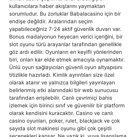
kullanıcılara haber akışlarını yaymaktan
sorumludur. Bu zorluklar Babalacasino için bir
endişe değildir. Aralarından seçim
yapabileceğiniz 7-24 aktif güvenlik duvarı var.
Bonus madalyonun heyecan verici içeriğini, bir
slot oyunu türü arayanlar tarafından genellikle
göz ardı edilir. Oyunların en keyifli yönlerinden
biri, onları kar elde etmek amacıyla oynamaktır.
Ünlü oyun sağlayıcıları güvenli oyun altyapısını
titizlikle hazırladı. Kimlik ayrıntıları size özel
olarak atanır ve yalnızca bilgileri yayınlayan
belirlenmiş etki alanındaki bir web sunucusu
tarafından erişilebilir. Canlı çevrimiçi bahis
izlemek için birinci sınıf ve güvenilir bir platform
olarak kendisini kuracaktır. Casino ve canlı
casino oyunları, poker, rulet, blackjack ve çok
sayıda slot makinesi oyunu gibi çok çeşitli
seçenekleri kapsar. Ne yazık ki, yuva lisanslama